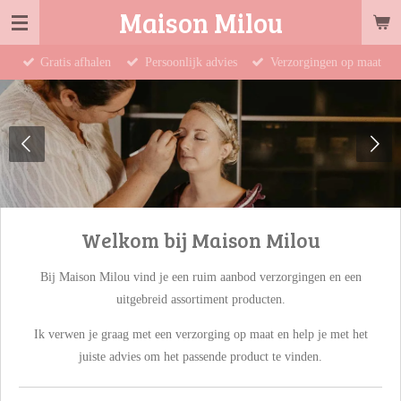
Maison Milou
Ga
direct
Gratis afhalen
Persoonlijk advies
Verzorgingen op maat
naar
de
hoofdinhoud
Welkom bij Maison Milou
Bij Maison Milou vind je een ruim aanbod verzorgingen en een
uitgebreid assortiment producten.
Ik verwen je graag met een verzorging op maat en help je met het
juiste advies om het passende product te vinden.