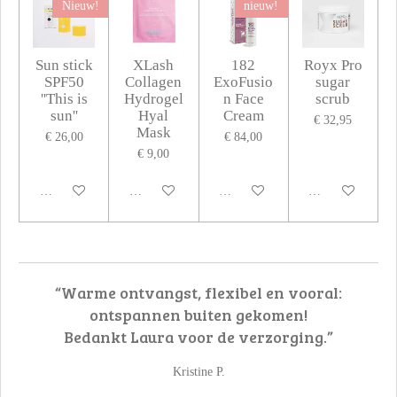
Nieuw!
nieuw!
Sun stick
XLash
182
Royx Pro
SPF50
Collagen
ExoFusio
sugar
''This is
Hydrogel
n Face
scrub
sun''
Hyal
Cream
€ 32,95
Mask
€ 26,00
€ 84,00
€ 9,00
In winkelwagen
In winkelwagen
In winkelwagen
In winkelwagen
“Warme ontvangst, flexibel en vooral:
ontspannen buiten gekomen!
Bedankt Laura voor de verzorging.”
Kristine P.