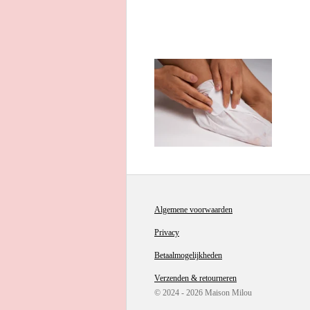
Algemene voorwaarden
Privacy
Betaalmogelijkheden
Verzenden & retourneren
© 2024 - 2026 Maison Milou