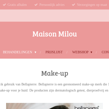
Gratis afhalen
Persoonlijk advies
Verzorgingen op maat
Maison Milou
BEHANDELINGEN
PRIJSLIJST
WEBSHOP
CON
Make-up
k gebruik van Bellapierre. Bellapierre is een gerenomeerd make-up merk die 
ake-up voor je huid. De producten zijn dermatologisch getest, dierproefvrij en