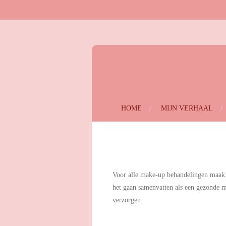
Ga
direct
naar
de
hoofdinhoud
HOME
MIJN VERHAAL
Voor alle make-up behandelingen maak i
het gaan samenvatten als een gezonde m
verzorgen.