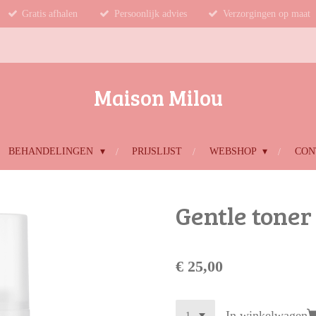
Gratis afhalen
Persoonlijk advies
Verzorgingen op maat
Maison Milou
BEHANDELINGEN
PRIJSLIJST
WEBSHOP
CON
Gentle toner
€ 25,00
In winkelwagen