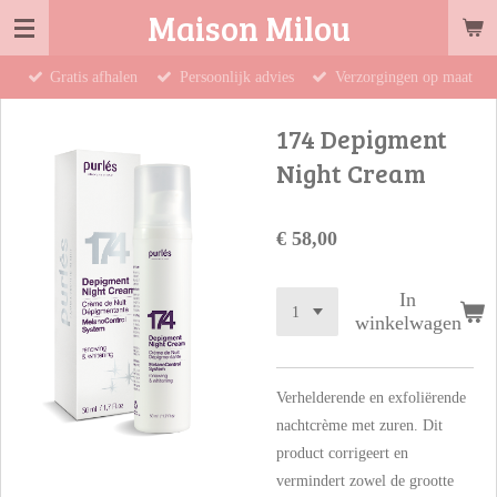
Maison Milou
Ga
direct
Gratis afhalen
Persoonlijk advies
Verzorgingen op maat
naar
de
174 Depigment
hoofdinhoud
Night Cream
€ 58,00
In
winkelwagen
Verhelderende en exfoliërende
nachtcrème met zuren. Dit
product corrigeert en
vermindert zowel de grootte