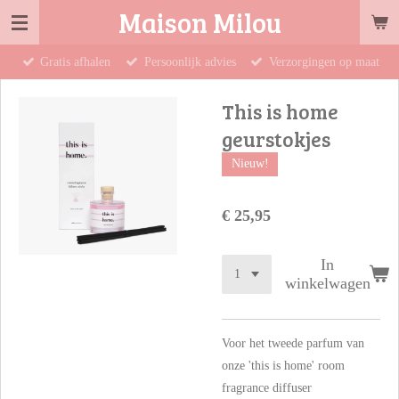
Maison Milou
Ga
direct
Gratis afhalen
Persoonlijk advies
Verzorgingen op maat
naar
de
This is home
hoofdinhoud
geurstokjes
Nieuw!
€ 25,95
In
winkelwagen
Voor het tweede parfum van
onze 'this is home' room
fragrance diffuser