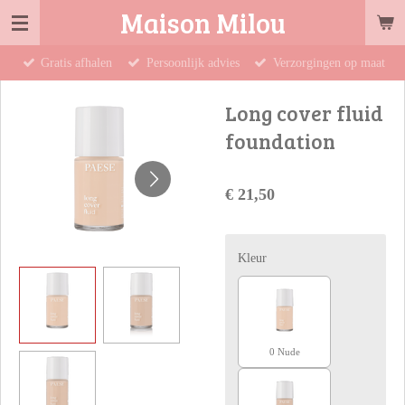
Maison Milou
Ga
direct
Gratis afhalen
Persoonlijk advies
Verzorgingen op maat
naar
de
Long cover fluid
hoofdinhoud
foundation
€ 21,50
Kleur
0 Nude