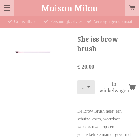
Maison Milou
Ga
direct
Gratis afhalen
Persoonlijk advies
Verzorgingen op maat
naar
de
She iss brow
hoofdinhoud
brush
€ 20,00
In
winkelwagen
De Brow Brush heeft een
schuine vorm, waardoor
wenkbrauwen op een
gemakkelijke manier gevormd