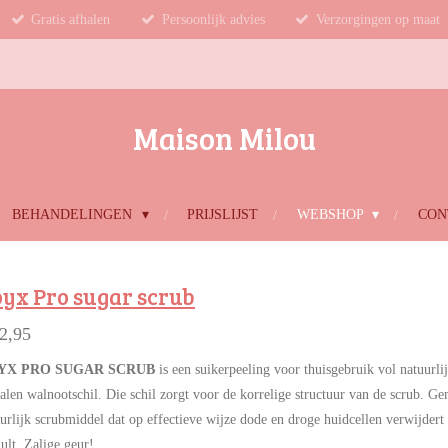
Gratis afhalen
Persoonlijk advies
Verzorgingen op maat
Maison Milou
BEHANDELINGEN
PRIJSLIJST
WEBSHOP
CON
yx Pro sugar scrub
2,95
YX PRO SUGAR SCRUB
is een suikerpeeling voor thuisgebruik vol natuurli
len walnootschil. Die schil zorgt voor de korrelige structuur van de scrub. Ge
urlijk scrubmiddel dat op effectieve wijze dode en droge huidcellen verwijdert
ult. Zalige geur!