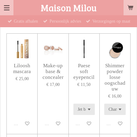
Maison Milou
Ga
direct
Gratis afhalen
Persoonlijk advies
Verzorgingen op maat
naar
de
hoofdinhoud
Liloosh
Make-up
Paese
Shimmer
mascara
base &
soft
powder
concealer
eyepencil
losse
€ 25,00
oogschad
€ 17,00
€ 11,50
uw
€ 16,00
In winkelwagen
In winkelwagen
In winkelwagen
In winkelwagen