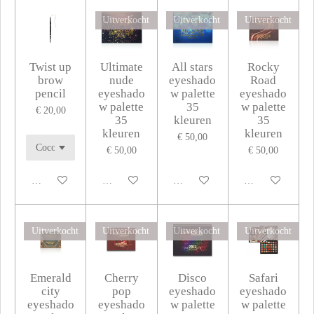
Uitverkocht
Uitverkocht
Uitverkocht
Twist up
Ultimate
All stars
Rocky
brow
nude
eyeshado
Road
pencil
eyeshado
w palette
eyeshado
w palette
35
w palette
€ 20,00
35
kleuren
35
kleuren
kleuren
€ 50,00
€ 50,00
€ 50,00
In winkelwagen
Houd mij op de hoogte
Houd mij op de hoogte
Houd mij op de 
Uitverkocht
Uitverkocht
Uitverkocht
Uitverkocht
Emerald
Cherry
Disco
Safari
city
pop
eyeshado
eyeshado
eyeshado
eyeshado
w palette
w palette